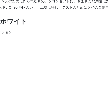
ーンズのために作られたもの」をコンセプトに、さまざまな用途に
 工場から Pu Chao 地区のいすゞ工場に移し、テストのためにタイの
0 ホワイト
ッション