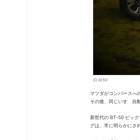
白 bt50
マツダがコンバースへ
その後、同じいすゞ自
新世代の BT-50 ピ
グは、常に明らかにさ