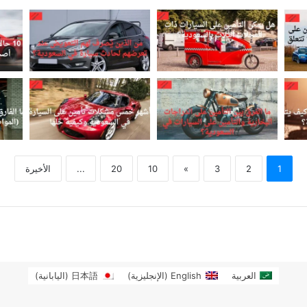
1
2
3
»
10
20
...
الأخيرة
العربية
English
(
الإنجليزية
)
日本語
(
اليابانية
)