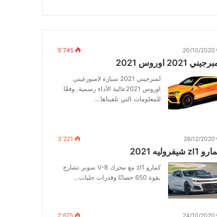
5٬745
20/10/2020
جيني 2021 اوروس 2021
لمبرجيني 2021 سيارة لامبورغيني
اوروس 2021عالية الأداء رسمية. وفقًا
للمعلومات التي تلقيناها…
3٬221
26/12/2020
 zl1 شيفروليه 2021
كمارو zl1 مع محرك V-8 سوبر تشارج
بقوة 650 حصانًا وقدرات حلبات…
2٬675
24/10/2020