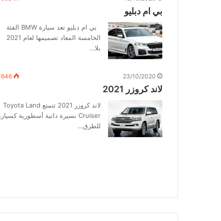
بي ام دبليو
بي ام دبليو تعد سيارة BMW الفئة
الخامسة المعاد تصميمها لعام 2021
بلا…
٬646
23/10/2020
لاند كروزر 2021
لاند كروزر 2021 تتمتع Toyota Land
Cruiser بسيرة ذاتية أسطورية كسيار
للطرق…