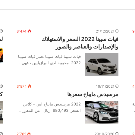
8٬474
21/12/2021
9
فيات سيينا 2022 السعر والاستهلاك
لمبر
والإصدارات والعناصر والصور
فيات سيينا فيات سيينا تعتبر فيات سيينا
2022 محبوبة لدى البرازيليين ، فهي…
3٬874
19/11/2021
4
مرسيدس مايباخ سعرها
كمارو
ة
2022 مرسيدس مايباخ اس – كلاس
السعر 680,493 ريال من المقرر…
2٬762
29/10/2020
2