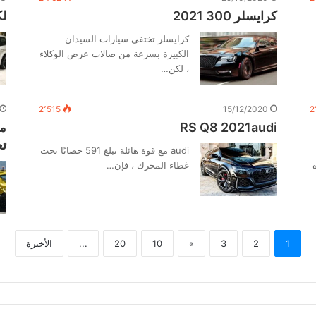
كرايسلر 300 2021
لكز
كرايسلر تختفي سيارات السيدان
الكبيرة بسرعة من صالات عرض الوكلاء
، لكن…
2٬515
15/12/2020
2
RS Q8 2021audi
ما
تع
audi مع قوة هائلة تبلغ 591 حصانًا تحت
ة
غطاء المحرك ، فإن…
1
2
3
»
10
20
...
الأخيرة