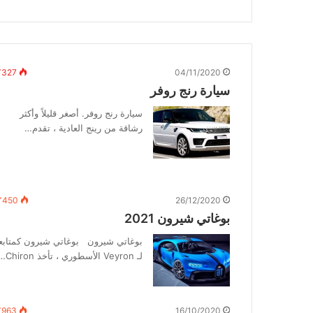
٬327
04/11/2020
سيارة رنج روفر
سيارة رنج روفر. أصغر قليلاً وأكثر
رشاقة من رينج العادية ، تقدم…
٬450
26/12/2020
بوغاتي شيرون 2021
بوغاتي شيرون بوغاتي شيرون كمتابع
لـ Veyron الأسطوري ، تأخذ Chiron…
٬963
16/10/2020