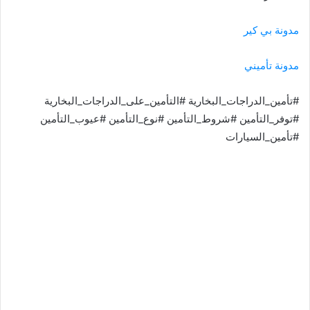
مدونة بي كير
مدونة تأميني
#تأمين_الدراجات_البخارية #التأمين_على_الدراجات_البخارية
#توفر_التأمين #شروط_التأمين #نوع_التأمين #عيوب_التأمين
#تأمين_السيارات