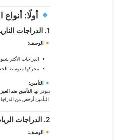
أولًا: أنواع 
1. الدراجات النارية العادية (Standard Motorcycles)
الوصف:
الدراجات الأكثر شيوع
محركها متوسط الحجم (من 100cc إ
التأمين:
يتوفر لها
التأمين ضد الغير
و
التأمين أرخص من الدراجات 
2. الدراجات الرياضية (Sport Bikes)
الوصف: