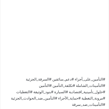
#التأمين_على_أجزاء #دعم_سائقين #السرقة_الجزئية
#التأمينات_الشاملة #تكلفة_التأمين #التأمين
#حلول_تأمينية_اقتصادية #السيارة #بنود_الوثيقة #التغطيات
#مرونة_التغطية #حماية_الأجزاء #التأمين_ضد_الحوادث_الجزئية
#التأمينات_ضد_سرقة