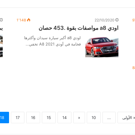
1٬148
22/10/2020
9
اودي a8 مواصفات بقوة .453 حصان
بي
اودي a8 أكبر سيارة سيدان وأكثرها
فخامة في أودي 2021 A8 تخفي…
8
 الأولى
...
10
«
14
15
16
17
18