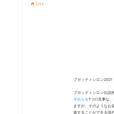
1,114
ブガッティシロン2021
ブガッティシロン伝説的
それらを
1つの見事な
、
ますが、そのようなお
進することができる現