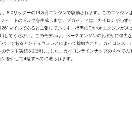
ルは、8.0リッターの16気筒エンジンで駆動されます。
このエンジン
0ポンドフィートのトルクを生成します。
ブガッティは、カイロンがわずか
261マイルであると主張しています。
標準のChironエンジンがス
 +を使用してください。
このモデルは、ベースエンジンのわずかに強力なバ
イバーであるアンディウォレスによって操縦された、カイロンスーパ
マイルのテスト実績を記録しました。
カイロンラインナップのすべての
ョンを介して4輪すべてに送られます。