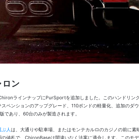
ャロン
ChironラインナップにPurSportを追加しました。このハンド
サスペンションのアップグレード、110ポンドの軽量化、追加のダ
は限定版であり、60台のみが製造されます。
選ぶ人
は、大通りや駐車場、またはモンテカルロのカジノの前に素
の値札で、ChironBaseは間違いなく法案に適合します。
このモデ