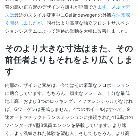
背の高い正方形のデザインを誰もが評価でき
ます。
メルセデ
スは
最近のスタイル変更中にGeländewagenの外観
を注意深
く開発しましたが
、同社はより高度な独立フロントサスペン
ションシステムによって道路の挙動を大幅に改善しました。
そのより大きな寸法はまた、その
前任者よりもそれをより広くしま
す
内部のデザインと素材は、今ではその豪華なプロポーション
に適合しています。
もちろん、頑丈なフレーム、十分な最低
地上高、および3つのロッキングディファレンシャルがなけれ
ば、Gワーゲンは完成しません。
4つのホイールはすべて、9
速オートマチックトランスミッションに接続された416馬力の
ツインターボV型8気筒エンジンを搭載しています。
より速
く、より洗練された体験を望む人、そしてもちろん、より高