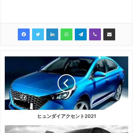
LinkedIn
WhatsApp
Telegram
Viber
Share via Email
ヒュンダイアクセント2021