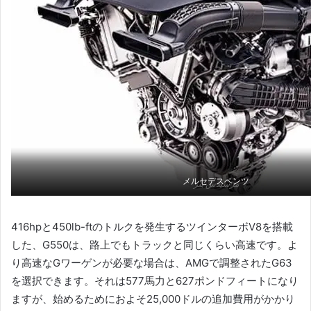
メルセデスベンツ
مرسيدس بنز
416hpと450lb-ftのトルクを発生するツインターボV8を搭載
した、G550は、路上でもトラックと同じくらい高速です。よ
り高速なGワーゲンが必要な場合は、AMGで調整されたG63
を選択できます。それは577馬力と627ポンドフィートになり
ますが、始めるためにおよそ25,000ドルの追加費用がかかり