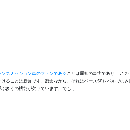
ランスミッション車のファンである
ことは周知の事実であり、アク
つけることは新鮮です。
残念ながら、それはベースSEレベルでの
呼ぶ多くの機能が欠けています。
でも 、