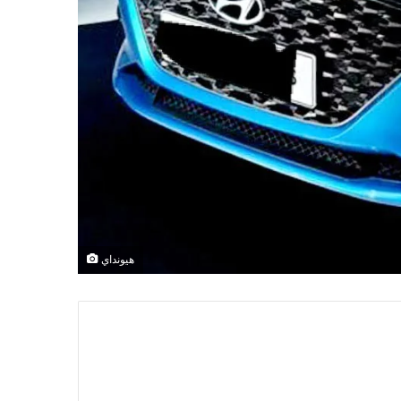
هيونداي