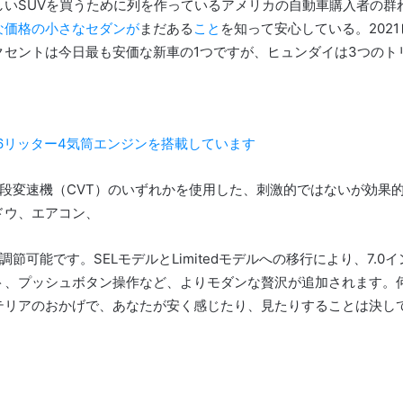
しいSUVを買うために列を作っているアメリカの自動車購入者の群
な価格の小さなセダンが
まだある
こと
を知って安心している
。
20
クセントは今日最も安価な新車の1つですが、ヒュンダイは3つのト
.6リッター4気筒エンジンを搭載しています
無段変速機（CVT）のいずれかを使用した、刺激的ではないが効果
ドウ、エアコン、
に調節可能です。
SELモデルとLimitedモデルへの移行により、7
ト、プッシュボタン操作など、よりモダンな贅沢が追加されます。
テリアのおかげで、あなたが安く感じたり、見たりすることは決し