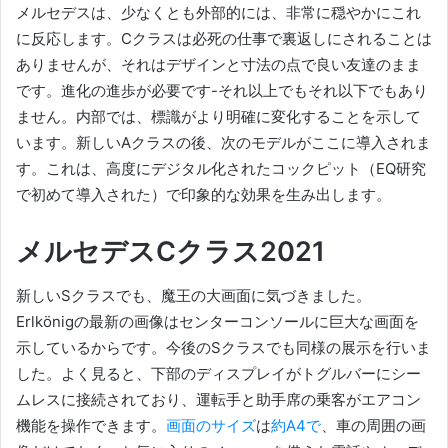
メルセデスは、少なくとも外部的には、非常に穏やかにこれ
に反応します。
Cクラスは必死の仕事で裏返しにされることは
ありませんが、それはデザインと寸法の点で良い友達のまま
です。
進化の進歩が必要です-それ以上でもそれ以下でもあり
ません。
内部では、標識がより明確に変化することを示して
います。
新しいAクラスの後、次のモデルがここに導入されま
す。これは、高度にデジタル化されたコックピット（EQ研究
で初めて導入された）で印象的な効果を生み出します。
メルセデスCクラス2021
新しいSクラスでも、魔王の大画面に気づきました。
Erlkönigの最新の画像はセンターコンソールに巨大な画面を
示しているからです。
今後のSクラスでも同様の展示を行いま
した。
よく見ると、下部のディスプレイがトグルバーにシー
ムレスに接続されており、運転手と助手席の乗客がエアコン
機能を操作できます。
画面のサイズ
は
約A4で
、車の周囲の画