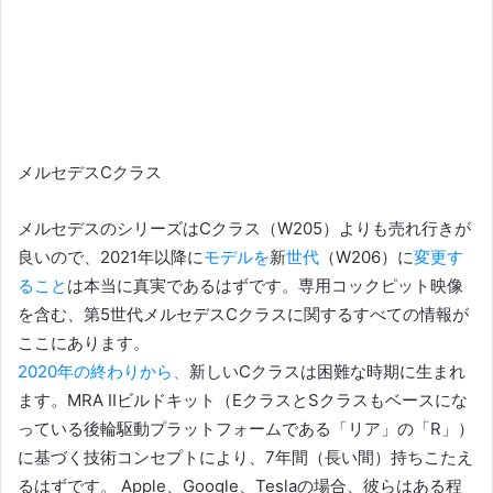
メルセデスCクラス
メルセデスのシリーズはCクラス（W205）よりも
売れ行きが
良いので、2021年以降に
モデルを
新
世代
（W206）に
変更す
ること
は本当に真実であるはずです。
専用コックピット映像
を含む、第5世代メルセデスCクラスに関するすべての情報が
ここにあります。
2020年の終わりから、
新しいCクラスは困難な時期に生まれ
ます。
MRA IIビルドキット（EクラスとSクラスもベースにな
っている後輪駆動プラットフォームである「リア」の「R」）
に基づく技術コンセプトにより、7年間（長い間）持ちこたえ
るはずです。 Apple、Google、Teslaの場合、彼らはある程