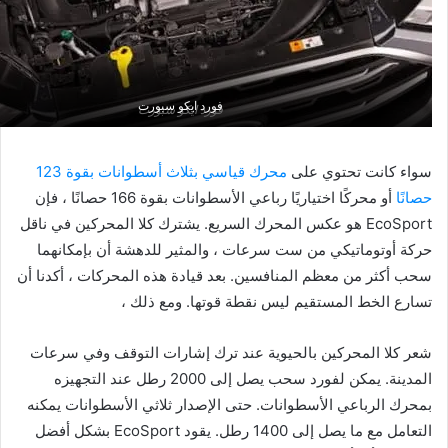
فورد ايكو سبورت
فورد ايكو سبورت
سواء كانت تحتوي على
محرك قياسي بثلاث أسطوانات بقوة 123
حصانًا
أو محركًا اختياريًا رباعي الأسطوانات بقوة 166 حصانًا ، فإن
EcoSport هو عكس المحرك السريع. يشترك كلا المحركين في ناقل
حركة أوتوماتيكي من ست سرعات ، والمثير للدهشة أن بإمكانهما
سحب أكثر من معظم المنافسين. بعد قيادة هذه المحركات ، أكدنا أن
تسارع الخط المستقيم ليس نقطة قوتها. ومع ذلك ،
شعر كلا المحركين بالحيوية عند ترك إشارات التوقف وفي سرعات
المدينة. يمكن لفورد سحب يصل إلى 2000 رطل عند التجهيزه
بمحرك الرباعي الأسطوانات. حتى الإصدار ثلاثي الأسطوانات يمكنه
التعامل مع ما يصل إلى 1400 رطل. يقود EcoSport بشكل أفضل