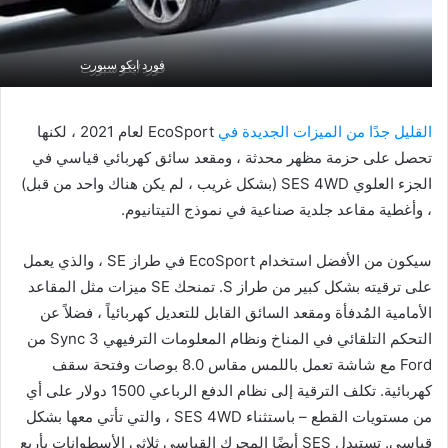
فورد ايكو سبورت
فورد ايكو سبورت
القليل جدًا من الميزات الجديدة في
EcoSport لعام 2021 ، لكنها
تحصل على حزمة مظهر محدثة ، ومقعد سائق كهربائي قياسي في
الجزء العلوي SES 4WD (بشكل غريب ، لم يكن هناك واحد من قبل)
، وأغطية مقاعد جلدية صناعية في نموذج التيتانيوم.
سيكون من الأفضل استخدام EcoSport في طراز SE ، والذي يعمل
على ترقيته بشكل كبير من طراز S. تمنحك SE ميزات مثل المقاعد
الأمامية المُدفأة ومقعد السائق القابل للتعديل كهربائياً ، فضلاً عن
التحكم التلقائي في المناخ ونظام المعلومات الترفيهي Sync 3 من
Ford مع شاشة تعمل باللمس مقاس 8.0 بوصات وفتحة سقف
كهربائية. تكلف الترقية إلى نظام الدفع الرباعي 1500 دولار على أي
من مستويات القطع – باستثناء SES 4WD ، والتي تأتي معها بشكل
قياسي. تستبدل SES أيضًا المحرك القياسي ثلاثي الأسطوانات بأربع