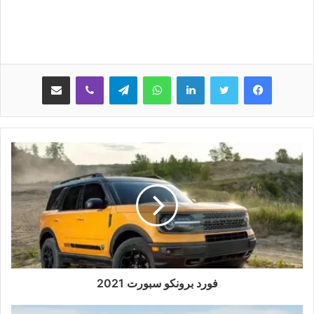
لينكدإن
واتساب
تيلقرام
ڤايبر
مشاركة عبر البريد
فورد برونكو سبورت 2021