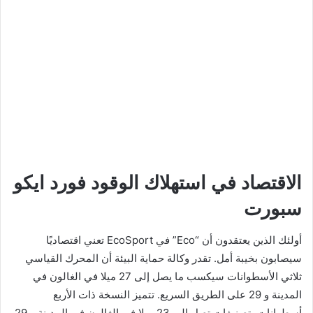
الاقتصاد في استهلاك الوقود
فورد ايكو
سبورت
أولئك الذين يعتقدون أن “Eco” في EcoSport تعني اقتصاديًا
سيصابون بخيبة أمل. تقدر وكالة حماية البيئة أن المحرك القياسي
ثلاثي الأسطوانات سيكسب ما يصل إلى 27 ميلا في الغالون في
المدينة و 29 على الطريق السريع. تتميز النسخة ذات الأربع
أسطوانات بتصنيفات تصل إلى 23 ميلا في الغالون في المدينة و 29