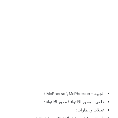
الجبهة – McPherso \ McPherson ؛
خلفي – محور الالتواء \ محور الالتواء ؛
عجلات و إطارات؛