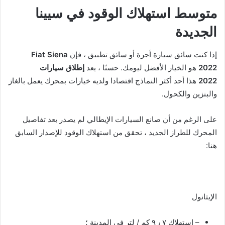
متوسط ​​استهلاك الوقود في سيينا
الجديدة
إذا كنت سائق سيارة أجرة أو سائق تطبيق ، فإن
Fiat Siena
2022
هو الخيار الأفضل ليومك. حسنًا ، يعد
إطلاق سيارات
2022
هذا أحد أكثر النماذج اقتصادا ولديه خيارات بمحرك يعمل بالغاز
والبنزين والكحول.
على الرغم من أن صانع السيارات الإيطالي لم يصدر بعد تفاصيل
المحرك للطراز الجديد ، تحقق من استهلاك الوقود للإصدار السابق
هنا:
الإيثانول
– استهلاك ٧ ٫ ٩ كم / لتر في المدينة ؛