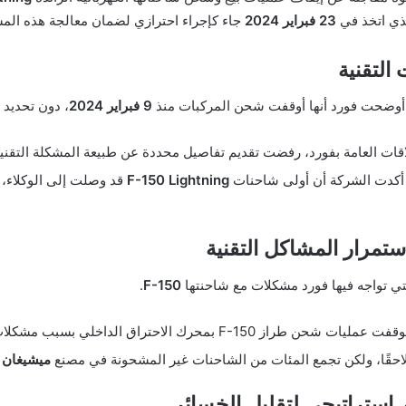
الذي اتخذ في
23 فبراير 2024
جاء كإجراء احترازي لضمان معالجة هذه الم
التقنية
أوضحت فورد أنها أوقفت شحن المركبات منذ
9 فبراير 2024
، دون تحديد 
لاقات العامة بفورد، رفضت تقديم تفاصيل محددة عن طبيعة المشكلة التقنية
أكدت الشركة أن أولى شاحنات
F-150 Lightning
قد وصلت إلى الوكلاء، 
تمرار المشاكل التقنية
تي تواجه فيها فورد مشكلات مع شاحنتها
F-150
.
 عمليات شحن طراز F-150 بمحرك الاحتراق الداخلي بسبب مشكلات فنية استمرت لعدة أسابيع.
احقًا، ولكن تجمع المئات من الشاحنات غير المشحونة في مصنع
ميشيغان
أ
 استراتيجي لتقليل الخسائر