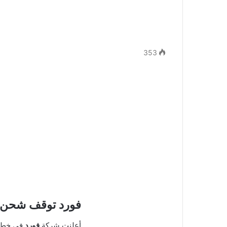
353
فورد توقف شحن وبيع مركباتها الك
أعلنت شركة
فورد
في خطوة 