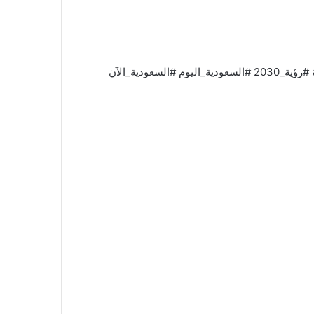
#السعودية #المملكة #الرياض #جدة #الخبر #الشرقية #المدينة #مكة #نجران #حائل #عسير #الباحة #رؤية_2030 #السعودية_اليوم #السعودية_الآن