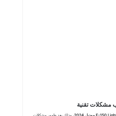
F-150  موديل 2024
، وذلك بعد ظهور مشكلات