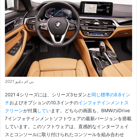
بي ام دبليو 2021
2021 4シリーズには
、シリーズ3セダンと
同じ標準の8.8イン
チ
およびオプションの10.3インチの
インフォテインメントス
クリーン
が付属
してい
ます。
どちらの画面も、BMWのiDrive
7インフォテインメントソフトウェアの最新バージョンを搭載
しています。このソフトウェアは、直感的なインターフェイ
スとコンソールに取り付けられたコンソールを組み合わせ