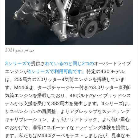
بي ام دبليو 2021
3シリーズで
提供さ
れているのと同じ2つの
オーバードライブ
エンジンが
4シリーズで利用可能です。
特定の430iモデル
は、255馬力の2.0リッター4気筒エンジンを搭載していま
す。
M440iは、ターボチャージャー付きの3.0リッター直列6
気筒エンジンを搭載しており、48ボルトのハイブリッドシス
テムから支援を受けて382馬力を発生します。
4シリーズは、
サスペンションの再調整、よりアグレッシブなステアリング
キャリブレーション、より広いリアトラック、より低い重心
のおかげで、非常にスポーティなドライビング体験を提供し
ます。
私たちはM440iクーペをテストしましたが、見事なモ