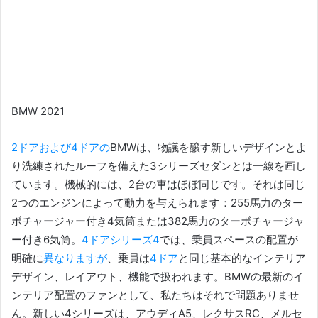
BMW 2021
2ドアおよび4ドアの
BMW
は、物議を醸す新しいデザインとよ
り洗練されたルーフを備えた3シリーズセダンとは一線を画し
ています。
機械的には、2台の車はほぼ同じです。
それは同じ
2つのエンジンによって動力を与えられます：255馬力のター
ボチャージャー付き4気筒または382馬力のターボチャージャ
ー付き6気筒。
4ドアシリーズ4
では、乗員
スペースの配置が
明確に
異なりますが
、乗員は
4ドア
と同じ基本的なインテリア
デザイン、レイアウト、機能で扱われます。BMWの最新のイ
ンテリア配置のファンとして、私たちはそれで問題ありませ
ん。
新しい4シリーズは、アウディA5、レクサスRC、メルセ