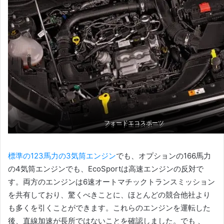
フォードエコスポーツ
フォードエコスポーツ
標準の123馬力の3気筒エンジン
でも、オプションの166馬力
の4気筒エンジンでも、EcoSportは高速エンジンの反対で
す
。
両方のエンジンは6速オートマチックトランスミッション
を共有しており、驚くべきことに、ほとんどの競合他社より
も多くを引くことができます。
これらのエンジンを運転した
後、直線加速が長所ではないことを確認しました。
でも 、