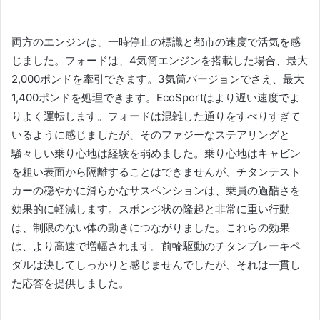
両方のエンジンは、一時停止の標識と都市の速度で活気を感
じました。
フォードは、4気筒エンジンを搭載した場合、最大
2,000ポンドを牽引できます。
3気筒バージョンでさえ、最大
1,400ポンドを処理できます。
EcoSportはより遅い速度でよ
りよく運転します。
フォードは混雑した通りをすべりすぎて
いるように感じましたが、そのファジーなステアリングと
騒々しい乗り心地は経験を弱めました。
乗り心地はキャビン
を粗い表面から隔離することはできませんが、チタンテスト
カーの穏やかに滑らかなサスペンションは、乗員の過酷さを
効果的に軽減します。
スポンジ状の隆起と非常に重い行動
は、制限のない体の動きにつながりました。
これらの効果
は、より高速で増幅されます。
前輪駆動のチタンブレーキペ
ダルは決してしっかりと感じませんでしたが、それは一貫し
た応答を提供しました。