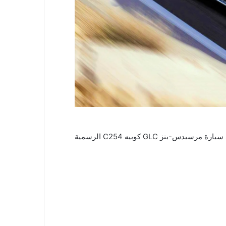
واليوم ، معادلة الانتظار عندما يطلق معسكر ترا داو جيلًا جديدًا تعتمد سيارة مرسيدس-بنز GLC كوبيه C254 الرسمية