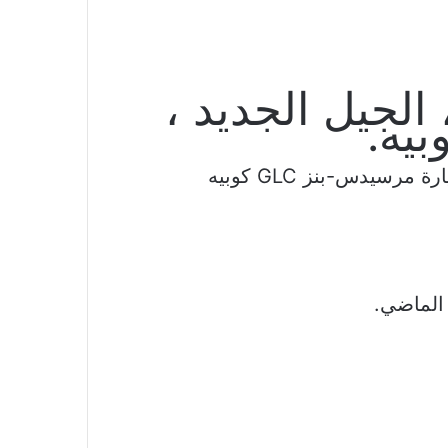
ز GLC كوبيه ، الجيل الجديد ،
يه.
تلميذ نجم يطلب نسخة سقف مائلة مثل ستتبع سيارة مرسيدس-بنز GLC كوبيه