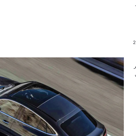
رك سعة 2.0
ر