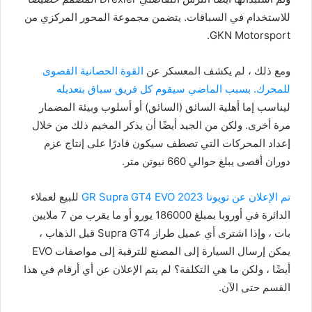
للاستخدام في السباقات. يتضمن مجموعة المحور المركزي من
GKN Motorsport.
ومع ذلك ، لم يكشف المعسكر عن
القوة الحصانية القصوى
للمحرك. بسبب الماضي سيقوم كل فريق سباق بتعديله
ليناسب إما أهلية السائق (السائق) أو أسلوب وبيئة المضمار
مرة أخرى. ولكن من الجيد أيضًا أن يذكر المخيم ذلك من خلال
إعداد المحركات التي تصطف سيكون قادرًا على إنتاج عزم
دوران أقصى يبلغ حوالي 660 نيوتن متر.
تم الإعلان عن تويوتا GR Supra GT4 EVO 2023
للبيع لعملاء
الدائرة في أوروبا بمبلغ 186000 يورو أو ما يقرب من 7 ملايين
بات ، وإذا اشترى أي عميل طراز Supra GT4 قبل الذهاب ،
يمكن إرسال السيارة إلى المصنع للترقية إلى مواصفات EVO
أيضًا ، ولكن ما هي التكلفة؟ لم يتم الإعلان عن أي أرقام في هذا
القسم حتى الآن.