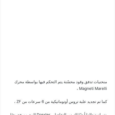
منحنيات تدفق وقود محسّنة يتم التحكم فيها بواسطة محرك
Magneti Marelli ،
كما تم تجديد علبة تروس أوتوماتيكية من 6 سرعات من ZF ،
وتم استبدالها أيضًا الترس التفاضلي Drexler المصمم خصيصًا