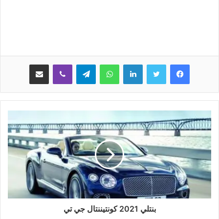
لينكدإن
واتساب
تيلقرام
ڤايبر
مشاركة عبر البريد
بنتلي 2021 كونتيننتال جي تي