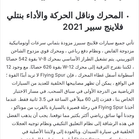
المحرك وناقل الحركة والأداء بنتلي
فلاينج سبير 2021
تأتي جميع سيارات فلاينج سبيرز مزودة بثماني سرعات أوتوماتيكية
مزدوجة القابض ، ونظام دفع رباعي ، ومحرك قوي مزدوج الشاحن
التوربيني. يتم تشغيل الطراز الأساسي بمحرك V-8 بقوة 542 حصانًا
، لكننا نقترح الترقية إلى محرك W-12 بقوة 626 حصانًا. مع وجود 12
أسطوانة أسفل غطاء المحرك ، فإن Flying Spur لا تريد أبدًا القوة ؛
في الواقع ، يمكن أن تظهر مصابيحها الخلفية للعديد من السيارات
الرياضية من الدرجة الأولى في سباق السحب. في مسار الاختبار
الخاص بنا ، قفزت إلى 60 ميلاً في الساعة في 3.5 ثانية فقط. عندما
أخذنا Flying Spur في رحلة قصيرة بالسيارة بالقرب من موناكو ،
وجدنا أنها سائق رياضي أكثر بكثير مما توقعنا. يجب أن يذهب الفضل
في هذه الرشاقة إلى نظام التعليق التكيفي ونظام توجيه العجلات
الخلفية في سيارة السيدان. وبالعودة إلى ولايتنا الأصلية في