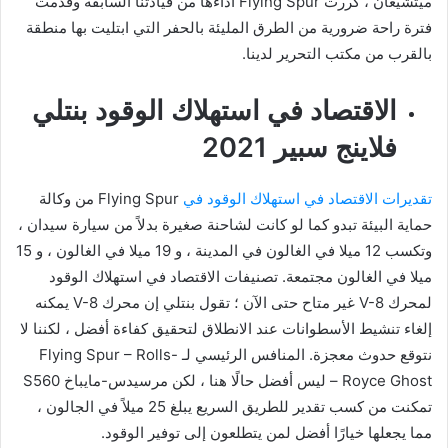
ميتشيغان ، كررت Flying Spur أداءها من قيادتنا السابقة وقدمت
فترة راحة ضرورية من الطرق المليئة بالحفر التي ابتليت بها منطقة
بالقرب من مكتب التحرير لدينا.
الاقتصاد في استهلاك الوقود بنتلي
فلاينج سبير 2021
تقديرات الاقتصاد في استهلاك الوقود في
Flying Spur من وكالة
حماية البيئة تبدو كما لو كانت لشاحنة صغيرة بدلاً من سيارة سيدان ،
وتكسب 12 ميلا في الغالون في المدينة ، و 19 ميلا في الغالون ، و 15
ميلا في الغالون مجتمعة. تصنيفات الاقتصاد في استهلاك الوقود
لمحرك V-8 غير متاح حتى الآن ؛ تقول بنتلي إن محرك V-8 يمكنه
إلغاء تنشيط الأسطوانات عند الانطلاق لتحقيق كفاءة أفضل ، لكننا لا
نتوقع حدوث معجزة. المنافس الرئيسي لـ Flying Spur – Rolls-
Royce Ghost – ليس أفضل حالًا هنا ، لكن مرسيدس-مايباخ S560
تمكنت من كسب تقدير للطريق السريع يبلغ 25 ميلاً في الجالون ،
مما يجعلها خيارًا أفضل لمن يتطلعون إلى توفير الوقود.