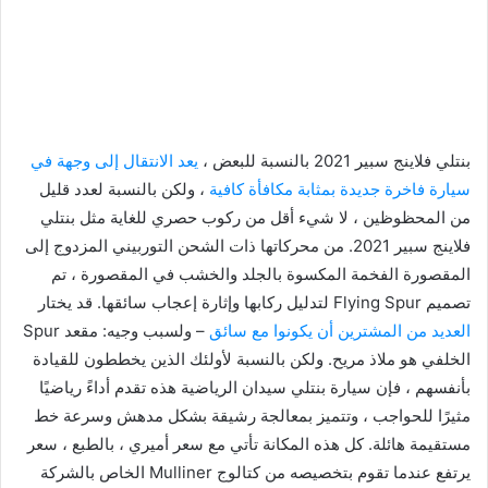
بنتلي فلاينج سبير 2021 بالنسبة للبعض ،
يعد الانتقال إلى وجهة في
سيارة فاخرة جديدة بمثابة مكافأة كافية
، ولكن بالنسبة لعدد قليل
من المحظوظين ، لا شيء أقل من ركوب حصري للغاية مثل بنتلي
فلاينج سبير 2021. من محركاتها ذات الشحن التوربيني المزدوج إلى
المقصورة الفخمة المكسوة بالجلد والخشب في المقصورة ، تم
تصميم Flying Spur لتدليل ركابها وإثارة إعجاب سائقها. قد يختار
العديد من المشترين أن يكونوا مع سائق
– ولسبب وجيه: مقعد Spur
الخلفي هو ملاذ مريح. ولكن بالنسبة لأولئك الذين يخططون للقيادة
بأنفسهم ، فإن سيارة بنتلي سيدان الرياضية هذه تقدم أداءً رياضيًا
مثيرًا للحواجب ، وتتميز بمعالجة رشيقة بشكل مدهش وسرعة خط
مستقيمة هائلة. كل هذه المكانة تأتي مع سعر أميري ، بالطبع ، سعر
يرتفع عندما تقوم بتخصيصه من كتالوج Mulliner الخاص بالشركة