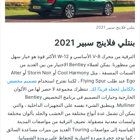
بنتلي فلاينج سبير 2021
بنتلي فلاينج سبير 2021
الترقية من محرك V-8 الأساسي و W-12 الأكثر قوة هو خيار سهل
من منظورنا. يمكن لعملاء Bentley الاختيار من بين العديد من
السمات المنسقة ، مثل Cool Harmony أو Storm Noir أو Alter
Ego عند طلب Flying Spur ، لكننا نقترح استخدام ت
صميم مخصص
بالكامل لجعله فريدًا لك
. تنتظرك مجموعة لا حصر لها من الألوان
الخارجية وخيارات التصميم في برنامج التخصيص Bentley
Mulliner. وينطبق الشيء نفسه على التجهيزات الداخلية ، والتي
يمكن أن تشمل عدة أنواع مختلفة من الخشب والجلد بألوان مختلفة
ولمسات معدنية مصقولة. تضيف الترقية من مواصفات المدينة
القياسية إلى مواصفات Touring العديد من ميزات مساعدة السائق
، كما توجد حجرة مبردة اختيارية للحفاظ على برودة الشمبانيا.