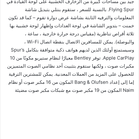
جيد بين مساحات كبيرة من الزخارف الخشبية على لوحة القيادة في
Flying Spur. بالنسبة للسعر ، ستقوم بنتلي بتبديل شاشة
المعلومات والترفيه الثابتة بشاشة عرض دوارة تقوم – كما قد تكون
خمنت – بتدوير الشاشة في لوحة العدادات وإظهار لوحة خشبية بها
ثلاثة أقراص تناظرية (مقياس درجة حرارة خارجية ، ساعة ،
والبوصلة). يمكن للمسافرين الاتصال بنقطة اتصال Wi-Fi ،
وسيستمتع أولئك الذين لديهم هواتف ذكية متوافقة بتكامل Spur’s
Apple CarPlay. توفر Bentley معيارًا لنظام ستيريو مكونًا من 10
مكبرات صوت ، ولكنها ستقوم بتثبيت أحد نظامي الصوت المتميزين
للحصول على المزيد من العملات المعدنية. يمكن للمشترين الترقية
إما إلى إعداد Bang & Olufsen المكون من 16 مكبر صوت أو نظام
Naim المكون من 19 مكبر صوت مع شبكات مكبر صوت مضيئة