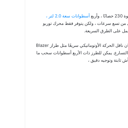
أسطوانات سعة 2.0 لتر ،
ة أوتوماتيكي من تسع سرعات ، ولكن يتوفر فقط محرك توربو
ومع ذلك ، فإن V-6 يوفر تسارعًا مثيرًا للإعجاب ويوفر ثقة إضافية عند المرور على الطريق السريع. كان ناقل الحركة الأوتوماتيكي سريعًا مثل طراز Blazer
من التسارع. يمكن للطرز ذات الأربع أسطوانات سحب ما