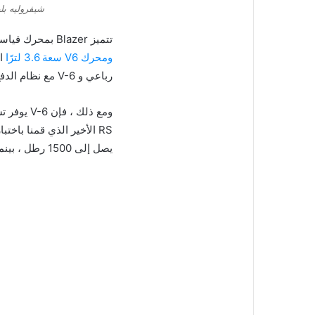
شيفروليه بلي
تتميز Blazer بمحرك قياسي بسعة 193 حصانًا سعة 2.5 لترًا رباعي الأسطوانات ، وشاحن توربيني بقوة 230 حصانًا ، وأربع
ومحرك V6 سعة 3.6 لترًا
رباعي و V-6 مع نظام الدفع الرباعي. تتمتع نسخة القيادة الأمامية بقوة كافية للتجول في المدينة والعمل على الطرق السريعة.
RS ​​الأخير الذي قمنا 
يصل إلى 1500 رطل ، بينما يمكن لإصدارات V-6 أن تتعامل مع ما يصل إلى 4500 رطل. مع رباطة جأش ثابتة وتوجيه دقيق ،