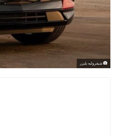
شيفروليه بليزر