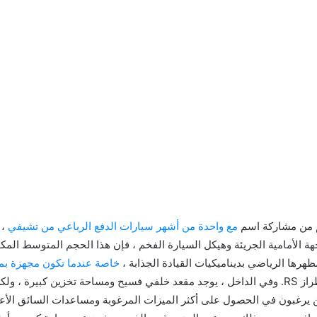
م من مشاركة اسم
مع واحدة من أشهر سيارات الدفع الرباعي من تشيفي
جهة الأمامية الجريئة وهيكل السيارة الفخم ، فإن هذا الحجم المتوسط ​​الم
خاصة عندما تكون مجهزة بمحرك V-6 بقوة 308 حصان ونظام ال
المتجه لعزم الدوران في طراز RS. وفي الداخل ، يوجد مقعد خلفي فسيح ومساحة تخزين ك
ن يرغبون في الحصول على أكثر الميزات المرغوبة ومساعدات السائق الأع