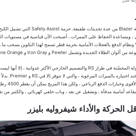
يه بليزر
لعام 2021 ، تستفيد تشكيلة Blazer من
الجديدة وتشمل Pewter و Iron Gray و Cayenne Orange و Cherry Red.
بينما نستمتع بسمات المناولة المحسّنة في طراز RS والتصميم الخارجي الأكث
فقط إلى فت
قاعد أمامية مدفأة ، وتشغيل عن بعد ، وباب خلفي كهربائي ، والكثير من ت
ل الحركة والأداء شيفروليه بليزر