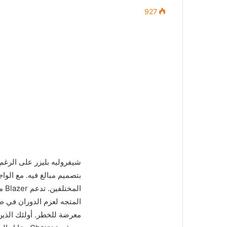
927
شيفروليه بليزر على الرغ
بتصميم مبالغ فيه. مع الوا
المختلفين. تدعم Blazer مظهرها الرياضي بديناميكيات القيادة الجذابة ،
معرضة للخطر. أولئك الذي