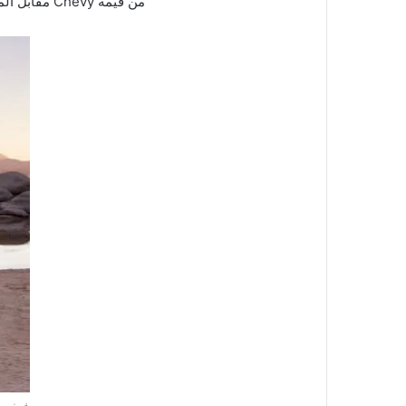
من قيمة Chevy مقابل المنافسين. ومع ذلك ، سيقدر المتسوقون الذين يبحثون عن سيارة كروس أوفر أنيقة وممتعة للقيادة ما تقدمه بليزر 2021.