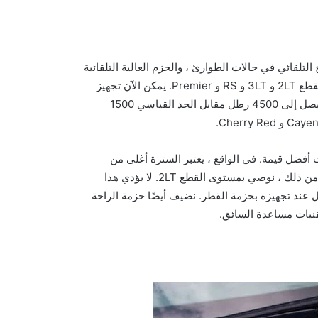
 عدة تحديثات طفيفة. حزمة Safety Assist التي تشمل الكبح التلقائي في حالات الطوارئ ، والحزم العالية التلقائية
، واكتشاف المشاة الأمامي ، ومساعدة الحفاظ على الممرات ، أصبحت الآن قياسية في مستويات القطع 2LT و 3LT و RS و Premier. يمكن الآن تجهيز
الحلل المزودة بمحرك V-6 ونظام الدفع بالعجلات الأمامية بحزمة قطر تسمح لهذا التكوين بسحب ما يصل إلى 4500 رطل مقابل الحد القياسي 1500
ر عدوانية ، إلا أنها ليست أفضل قيمة. في الواقع ، يعتبر السترة أغلى من
معظم المنافسين ، خاصةً عند اختياره بالميزات المرغوبة ، والتي لا تتوفر إلا في RS و Premier. بدلاً من ذلك ، نوصي بمستوى القطع 2LT. لا يؤدي هذا
ح محرك V-6 الأقوى وخيارات الدفع الرباعي ، ولكن هذا المزيج يمكن أن يقطر 4500 رطل عند تجهيزه بحزمة القطر. نضيف أيضًا حزمة الراحة
قنيات مساعدة السائق.