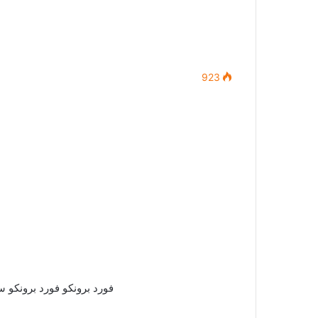
923
فورد برونكو فورد برونكو سبورت 2021 هي الشقيق ا