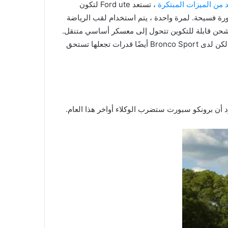
د من الميزات المبتكرة
، تستعد Ford ute لتكون
ة فسيحة. لمرة واحدة ، يتم استخدام لقب الرياضة
ة شحن قابلة للتكوين تتحول إلى معسكر أساسي متنقل.
ستكون معظم الطرز الرفيق المثالي لأولئك المشترين الذين لديهم “أنماط فورد برونكو حياة نشطة”. لكن لدى Bronco Sport أيضًا قدرات تجعلها تستحق