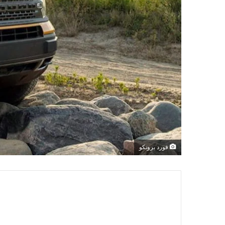
فورد برونكو