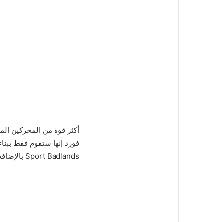
Sport Badlands بالإضافة إلى اللمسات الداخلية والخارجية الأكثر فخامة من طراز Outer Banks .