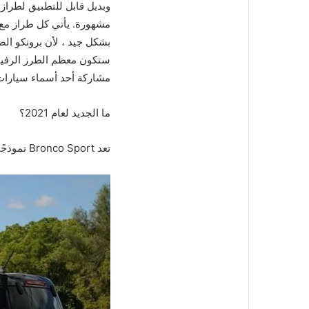
وبديل قابل للتطبيق لطرا
مشهورة. يأتي كل طراز مع 
بشكل جيد ، لأن برونكو ال
مشاركة أحد أسماء سيارات الدفع الرب
ما الجديد لعام 2021؟
تعد Bronco Sport نموذجًا جديدًا تمامًا يهدف إلى العمل كبديل أصغر لسيارة برونكو الأكبر. يقول فورد أن برونكو سبورت ستضرب الوكلاء أواخر هذا العام.