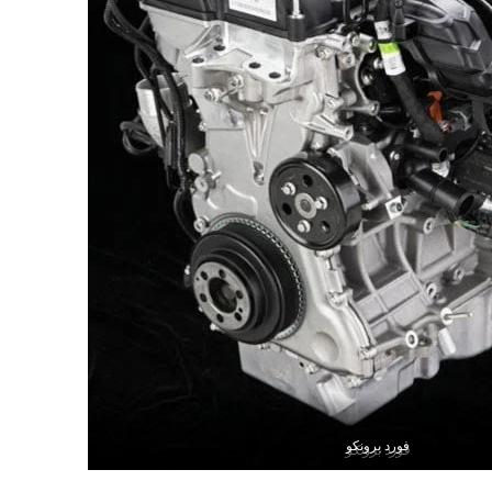
فورد برونكو
فورد برونكو