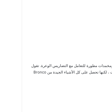
لدفع الرباعي المعزز ، فإن Badlands لديها تعليق مرفوع ومخمدات مطورة للتعامل مع التضاريس الوعرة. تقول
فورد إنها ستقوم فقط ببناء 2000 نسخة من الإصدار الأول ، والتي ستكون أغلى سيارة برونكو سبورت ، لكنها تحصل على كل الأشياء الجيدة من Bronco