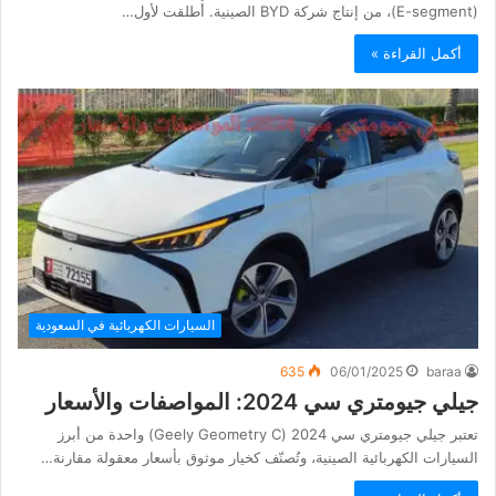
(E-segment)، من إنتاج شركة BYD الصينية. أُطلقت لأول…
أكمل القراءة »
السيارات الكهربائية في السعودية
635
06/01/2025
baraa
جيلي جيومتري سي 2024: المواصفات والأسعار
تعتبر جيلي جيومتري سي 2024 (Geely Geometry C) واحدة من أبرز
السيارات الكهربائية الصينية، وتُصنّف كخيار موثوق بأسعار معقولة مقارنة…