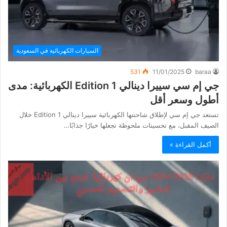
السيارات الكهربائية في السعودية
531
11/01/2025
baraa
جي إم سي سييرا دينالي Edition 1 الكهربائية: مدى
أطول وسعر أقل
تستعد جي إم سي لإطلاق شاحنتها الكهربائية سييرا دينالي Edition 1 خلال
الصيف المقبل، مع تحسينات ملحوظة تجعلها خيارًا جذابًا…
أكمل القراءة »