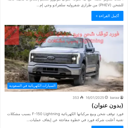
للشحن (PHEV) من طرازي شفروليه سلفرادو وجي إم…
أكمل القراءة »
السيارات الكهربائية في السعودية
353
16/01/2025
baraa
(بدون عنوان)
فورد توقف شحن وبيع مركباتها الكهربائية F-150 Lightning بسبب مشكلات
تقنية أعلنت شركة فورد في خطوة مفاجئة عن إيقاف عمليات…