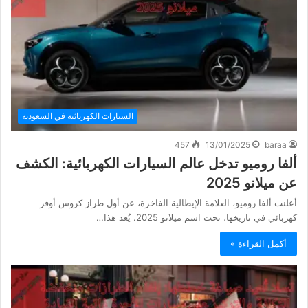
السيارات الكهربائية في السعودية
457
13/01/2025
baraa
ألفا روميو تدخل عالم السيارات الكهربائية: الكشف
عن ميلانو 2025
أعلنت ألفا روميو، العلامة الإيطالية الفاخرة، عن أول طراز كروس أوفر
كهربائي في تاريخها، تحت اسم ميلانو 2025. يُعد هذا…
أكمل القراءة »