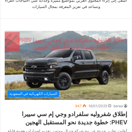
أسعى إلى إثراء المحتوى العربي بمواضيع مميزة وجذابة تُلبي احتياجات القراء
وتساعد في تعزيز المعرفة بمجال السيارات
السيارات الكهربائية في السعودية
947
16/01/2025
baraa
إطلاق شفروليه سلفرادو وجي إم سي سييرا
PHEV: خطوة جديدة نحو المستقبل الهجين
أعلنت تقارير حديثة عن نية شركة جنرال موتورز تقديم إصدارات هجينة قابلة