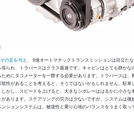
ス
にその足を与え、
9速オートマチックトランスミッションは目立た
っ張られ、トラバースはクラス最速です。
キャビンはとても静かな
るためにタコメーターを一瞥する必要があります。
トラバースは、
可能性があることを考えると、そうではないかもしれません。
駐車
。
しかし、スピードを上げると、大きなシボレーははるかに小さな
きがあります。
ステアリングの労力は少ないですが、システムは微妙
ペンションシステムは、敏捷性と乗り心地のバランスをうまく取っ