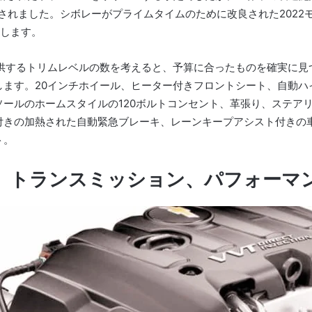
ュされました。
シボレーがプライムタイムのために改良された202
行します。
rseで提供するトリムレベルの数を考えると、予算に合ったものを確実
します。
20インチホイール、ヒーター付きフロントシート、自動
ソールのホームスタイルの120ボルトコンセント、革張り、ステア
付きの加熱された自動緊急ブレーキ、レーンキープアシスト付きの
ト。
、トランスミッション、パフォーマ