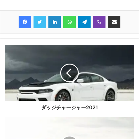
LinkedIn
WhatsApp
Telegram
Viber
Share via Email
ダッジチャージャー2021