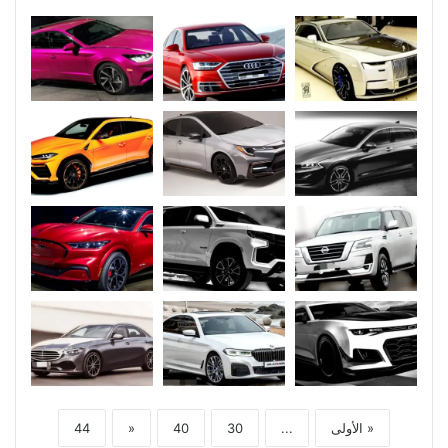
« الأولى
...
30
40
«
44