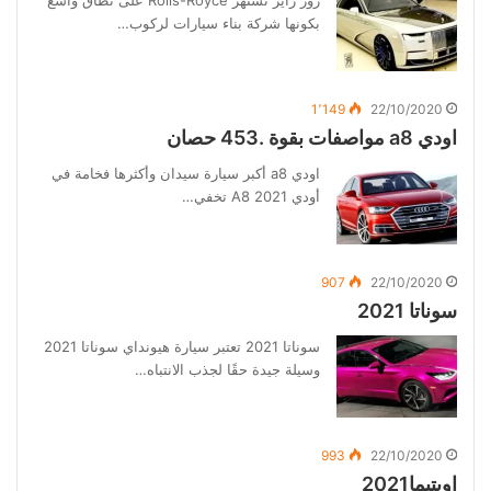
روز رايز تشتهر Rolls-Royce على نطاق واسع
بكونها شركة بناء سيارات لركوب…
1٬149
22/10/2020
اودي a8 مواصفات بقوة .453 حصان
اودي a8 أكبر سيارة سيدان وأكثرها فخامة في
أودي 2021 A8 تخفي…
907
22/10/2020
سوناتا 2021
سوناتا 2021 تعتبر سيارة هيونداي سوناتا 2021
وسيلة جيدة حقًا لجذب الانتباه…
993
22/10/2020
اوبتيما2021