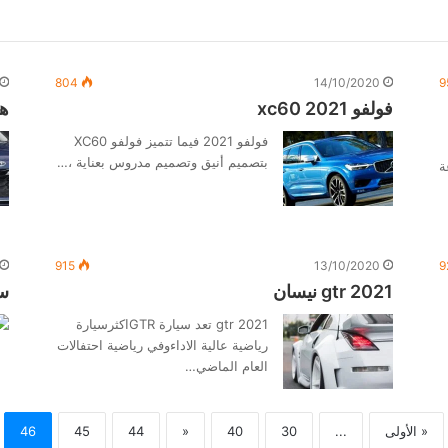
804
14/10/2020
9
فولفو 2021 xc60
هي
فولفو 2021 فيما تتميز فولفو XC60
بتصميم أنيق وتصميم مدروس بعناية ،…
ة
915
13/10/2020
9
2021 gtr نيسان
سيارة TR
2021 gtr تعد سيارة GTRاكثرسيارة
رياضية عالية الاداءوفي رياضية احتفالات
العام الماضي…
« الأولى
...
30
40
«
44
45
46