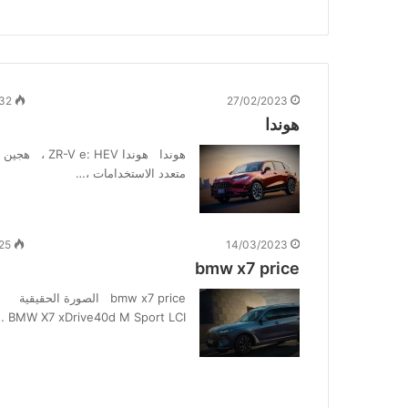
32
27/02/2023
هوندا
هوندا هوندا ZR-V e: HEV ، هجين
متعدد الاستخدامات ،…
25
14/03/2023
bmw x7 price
bmw x7 price الصورة الحقيقية
BMW X7 xDrive40d M Sport LCI …