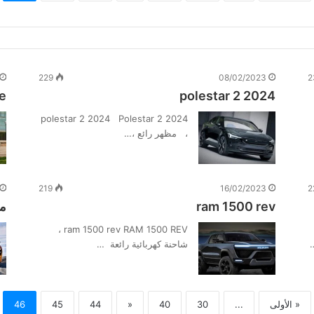
229
08/02/2023
2
e
polestar 2 2024
polestar 2 2024 Polestar 2 2024
، مظهر رائع ،…
219
16/02/2023
2
ram 1500 rev
ما
ram 1500 rev RAM 1500 REV ،
شاحنة كهربائية رائعة …
« الأولى
...
30
40
«
44
45
46