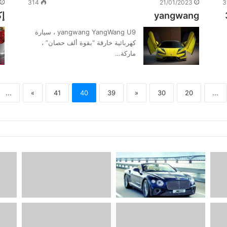
314
21/01/2023
3
3.
yangwang
إك
yangwang YangWang U9 ، سيارة
كهربائية خارقة “بقوة ألف حصان” ،
ماركة…
...
»
41
40
39
«
30
20
...