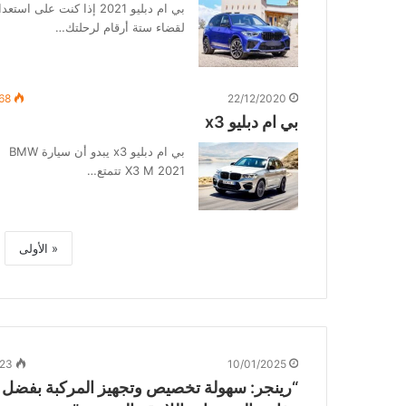
بي ام دبليو 2021 إذا كنت على استعد
لقضاء ستة أرقام لرحلتك…
68
22/12/2020
بي ام دبليو x3
بي ام دبليو x3 يبدو أن سيارة BMW
X3 M 2021 تتمتع…
« الأولى
23
10/01/2025
“رينجر: سهولة تخصيص وتجهيز المركبة بفضل