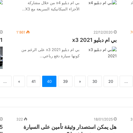
اد
بي ام دبليو x4 من خلال مشاركة
الأجزاء الميكانيكية السريعة مع X3…
1٬861
22/12/2020
7
بي ام دبليو x3 2021
1
بي ام دبليو x3 2021 على الرغم من
كونها سيارة دفع رباعي…
...
»
41
40
39
«
30
20
...
322
18/01/2025
3
هل يمكن استصدار وثيقة تأمين على السيارة