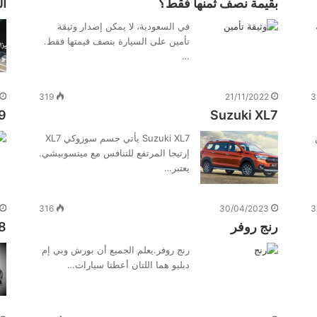
بقيمة نصف ثمنها فقط؟
ال
في السعودية، لا يمكن إصدار وثيقة
تأمين على السيارة بنصف قيمتها فقط.
…
319
21/11/2022
3
9
Suzuki XL7
Suzuki XL7 يأتي جسم سوزوكي XL7
إرتيجا المرتفع للتنافس مع ميتسوبيشي.
يعتبر…
316
30/04/2023
3
رنج روفر
8
رنج روفر.يعلم الجميع أن بورش وبي إم
دبليو هما اللتان أعطتا سيارات…