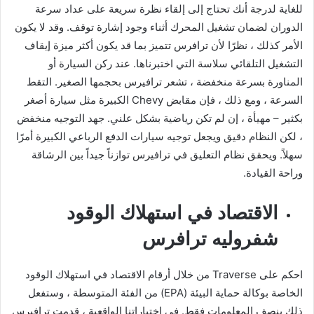
للغاية لدرجة أنك تحتاج إلى إلقاء نظرة سريعة على عداد سرعة
الدوران لضمان تشغيل المحرك أثناء وجود إشارة توقف. وقد لا يكون
الأمر كذلك ، نظرًا لأن ترافرس تتميز بما قد يكون أكثر ميزة إيقاف
التشغيل التلقائي سلاسة التي اختبرناها. عند ركن السيارة أو
المناورة بسرعة منخفضة ، تشعر ترافيرس بحجمها الصغير. التقط
السرعة ، ومع ذلك ، فإن مقابض Chevy الكبيرة مثل سيارة أصغر
بكثير – مهيأة ، إن لم تكن رياضية بشكل علني. جهد التوجيه منخفض
، لكن النظام دقيق ويجعل توجيه سيارات الدفع الرباعي الكبيرة أمرًا
سهلاً. ويحقق نظام التعليق في ترافيرس توازناً جيداً بين الرشاقة
وراحة القيادة.
الاقتصاد في استهلاك الوقود
شفروليه ترافرس
احكم على Traverse من خلال أرقام الاقتصاد في استهلاك الوقود
الخاصة بوكالة حماية البيئة (EPA) من الفئة المتوسطة ، وستفعل
ذلك بنصف المعلومات فقط. في اختباراتنا الواقعية ، قدمت ترافيرس