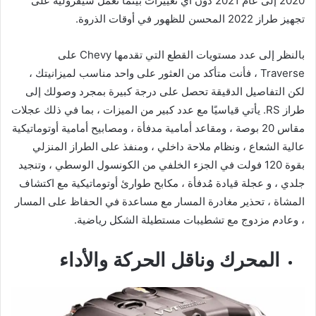
2020 إلى عام 2021 دون أي تغييرات بينما تعمل شيفروليه على
تجهيز طراز 2022 المحسن للظهور في أوقات الذروة.
بالنظر إلى عدد مستويات القطع التي تقدمها Chevy على
Traverse ، فأنت متأكد من العثور على واحد مناسب لميزانيتك ،
لكن التفاصيل الدقيقة تحصل على درجة كبيرة بمجرد وصولك إلى
طراز RS. يأتي قياسيًا مع عدد كبير من الميزات ، بما في ذلك عجلات
مقاس 20 بوصة ، ومقاعد أمامية مدفأة ، ومصابيح أمامية أوتوماتيكية
عالية الشعاع ، ونظام ملاحة داخلي ، ومنفذ على الطراز المنزلي
بقوة 120 فولت في الجزء الخلفي من الكونسول الوسطي ، وتنجيد
جلدي ، و عجلة قيادة مُدفأة ، مكابح طوارئ أوتوماتيكية مع اكتشاف
المشاة ، تحذير مغادرة المسار مع مساعدة في الحفاظ على المسار
، وعادم مزدوج مع تشطيبات مستطيلة الشكل رياضية.
المحرك وناقل الحركة والأداء