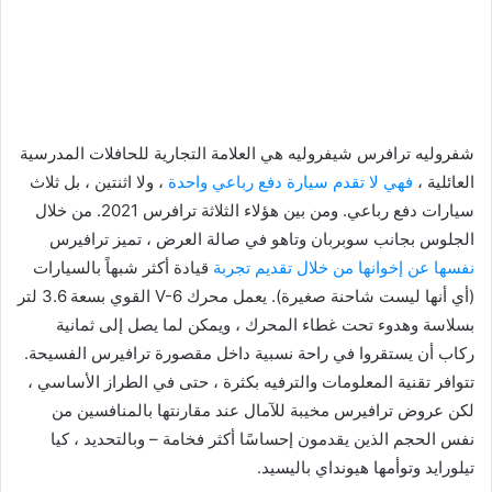
شفروليه ترافرس شيفروليه هي العلامة التجارية للحافلات المدرسية
العائلية ،
فهي لا تقدم سيارة دفع رباعي واحدة
، ولا اثنتين ، بل ثلاث
سيارات دفع رباعي. ومن بين هؤلاء الثلاثة ترافرس 2021. من خلال
الجلوس بجانب سوبربان وتاهو في صالة العرض ، تميز ترافيرس
نفسها عن إخوانها من خلال تقديم تجربة
قيادة أكثر شبهاً بالسيارات
(أي أنها ليست شاحنة صغيرة). يعمل محرك V-6 القوي بسعة 3.6 لتر
بسلاسة وهدوء تحت غطاء المحرك ، ويمكن لما يصل إلى ثمانية
ركاب أن يستقروا في راحة نسبية داخل مقصورة ترافيرس الفسيحة.
تتوافر تقنية المعلومات والترفيه بكثرة ، حتى في الطراز الأساسي ،
لكن عروض ترافيرس مخيبة للآمال عند مقارنتها بالمنافسين من
نفس الحجم الذين يقدمون إحساسًا أكثر فخامة – وبالتحديد ، كيا
تيلورايد وتوأمها هيونداي باليسيد.