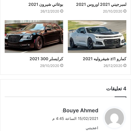
لمبرجيني 2021 اوروس 2021
بوغاتي شيرون 2021
26/12/2020
20/10/2020
كمارو zl1 شيفروليه 2021
كرايسلر 300 2021
29/10/2020
26/12/2020
‫4 تعليقات
ي
Bouye Ahmed
:
ق
15/02/2021 الساعة 4:45 م
و
اعجبتني
ل