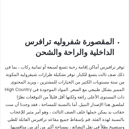
المقصورة شفروليه ترافرس
الداخلية والراحة والشحن
توفر ترافيرس أماكن إقامة رحبة تتسع لسبعة أو ثمانية ركاب ، بما في
ذلك صف ثالث يتسع للكبار. توفر تشكيلة طرازات شيفروليه المكونة
من ستة مستويات الكثير من الخيارات للمشترين ، ويزيد المحتوى
المميز بشكل طبيعي مع السعر. المواد الموجودة في High Country
ذات المستوى الأعلى رائعة ولكنها أقل قليلاً من التوقعات نظرًا
لملصق هذا الإصدار النبيل. أما بالنسبة للمساحة ، فقد وجدنا أن ست
حقائب يد يمكن حملها خلف الصف الثالث ، وهو أمر مثير للإعجاب
بالنسبة لهذه الفئة. قم بإسقاط جميع مقاعد ترافيرس القابلة للطي
وستصبح بطلاً في نقل البضائع ، بمساحة أكبر من أي من منافسيها.