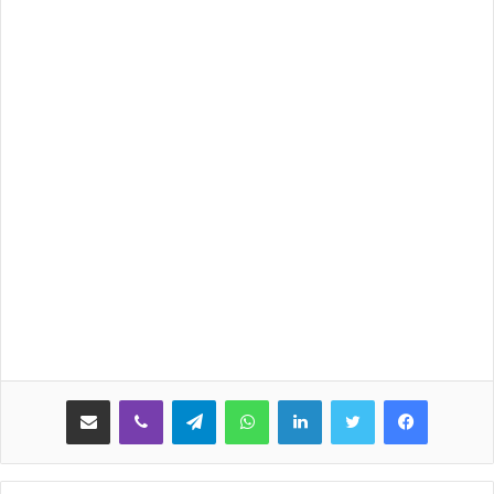
لينكدإن
واتساب
تيلقرام
ڤايبر
مشاركة عبر البريد