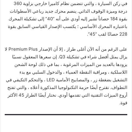
في ركن السيارة ، والتي تتضمن نظام كاميرا خارجي بزاوية 360
درجة وميزة الوقوف الذاتي. ينضم محرك جديد رباعي الأسطوانات
بقوة 184 حصاناً تشير إليه أودي على أنه “40” إلى تشكيلة المحرك
باعتباره المحرك الأساسي ؛ يكتسب الإصدار القياسي السابق بقوة
228 حصانًا لقب “45”.
على الرغم من أنه الآن أغلى طراز ، إلا أن الإصدار Premium Plus لا
يزال يمثل أفضل شراء في تشكيلة Q3. إن سعرها المعقول نسبيًا
يزودها بالعديد من الميزات المرغوبة ، بما في ذلك لوحة الشحن
اللاسلكية ، ومراقبة النقطة العمياء ، والدخول السلبي مع بدء
التشغيل بضغطة زر ، والمصابيح الأمامية LED ، والتحكم التكيفي في
التطواف. نقترح أيضًا حزمة التكنولوجيا المذكورة أعلاه ، والتي تفتح
أروع الميزات التقنية التي تقدمها أودي. نختار أيضًا الطراز 45 الأكثر
قوة.