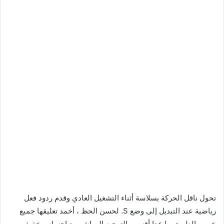
تحول ناقل الحركة بسلاسة أثناء التشغيل العادي وقدم ردود فعل
رياضية عند التبديل إلى وضع S. لحسن الحظ ، أخمد تعليقها جميع
عيوب الطريق ما عدا أقسى. التوجيه المباشر مع إحساس خفيف