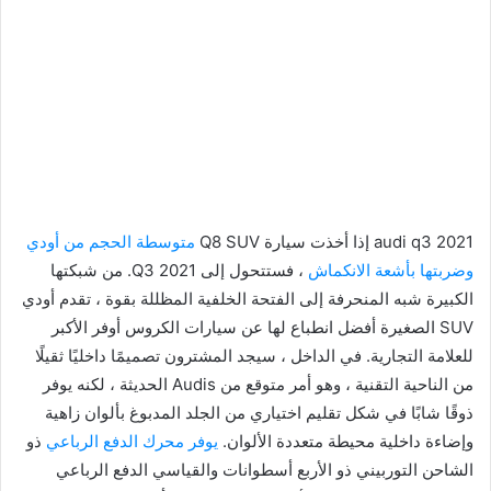
audi q3 2021 إذا أخذت سيارة Q8 SUV
متوسطة الحجم من أودي
وضربتها بأشعة الانكماش
، فستتحول إلى 2021 Q3. من شبكتها
الكبيرة شبه المنحرفة إلى الفتحة الخلفية المظللة بقوة ، تقدم أودي
SUV الصغيرة أفضل انطباع لها عن سيارات الكروس أوفر الأكبر
للعلامة التجارية. في الداخل ، سيجد المشترون تصميمًا داخليًا ثقيلًا
من الناحية التقنية ، وهو أمر متوقع من Audis الحديثة ، لكنه يوفر
ذوقًا شابًا في شكل تقليم اختياري من الجلد المدبوغ بألوان زاهية
وإضاءة داخلية محيطة متعددة الألوان.
يوفر محرك الدفع الرباعي
ذو
الشاحن التوربيني ذو الأربع أسطوانات والقياسي الدفع الرباعي