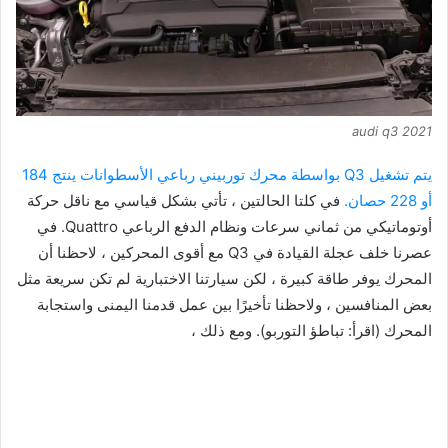
audi q3 2021
يتم تشغيل Q3 بواسطة محرك توربيني رباعي الأسطوانات ينتج 184
أو 228 حصان.
في كلتا الحالتين ، تأتي بشكل قياسي مع ناقل حركة
أوتوماتيكي من ثماني سرعات ونظام الدفع الرباعي Quattro. في
عصرنا خلف عجلة القيادة في Q3 مع أقوى المحركين ، لاحظنا أن
المحرك يوفر طاقة كبيرة ، لكن سيارتنا الاختبارية لم تكن سريعة مثل
بعض المنافسين ، ولاحظنا تأخيرًا بين عمل قدمنا ​​اليمنى واستجابة
المحرك (اقرأ: تباطؤ التوربو). ومع ذلك ،