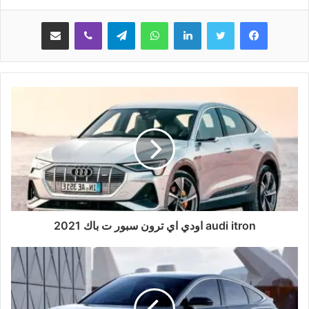
لينكدإن
واتساب
تيلقرام
ڤايبر
مشاركة عبر البريد
audi itron اودي اي ترون سبور ت باك 2021