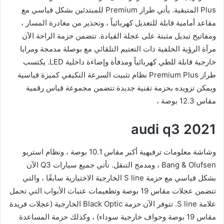
Plus المتبقية. يأتي طراز Premium للمبتدئين بشكل قياسي مع
مقاعد أمامية قابلة للتعديل كهربائياً ، وتحذير من مغادرة المسار ،
ومفاتيح تبديل مثبتة على عجلة القيادة. تتضمن حزمة الراحة الآن
مرآة الرؤية الخلفية ذات التعتيم التلقائي مع بوصلة مدمجة ومرايا
خارجية قابلة للطي كهربائياً ومدفأة وإضاءة داخلية LED. يكتسب
طراز Premium Plus نظام تثبيت السرعة التكيفي كميزة قياسية
ويمكن تزويده بحزمة تقنية جديدة تتضمن مجموعة قياس رقمية
مقاس 12.3 بوصة ،
audi q3 2021
وشاشة معلومات ترفيهية أكبر مقاس 10.1 بوصة ، ونظام استريو
Bang & Olufsen ، ومدمج التنقل. تأتي جميع سيارات Q3 الآن
بشكل قياسي مع حزمة S line الخارجية الاختيارية سابقًا ، والتي
تتضمن عجلات مقاس 19 بوصة وتطعيمات عتبات الأبواب التي تحمل
علامة S line. تتوفر الآن حزمة Black Optic الخارجية (عجلات فريدة
مقاس 19 بوصة وحواف خارجية سوداء) ، وكذلك حزمة المساعدة