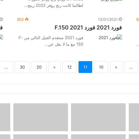
لطالما كانت رنج روفر 2022 رينج…
863
13/01/2021
8
فورد 2021 فورد F.150 2021
فو
فورد 2021 ستقدم الجيل التالي من F-
150 مع ما لا يقل عن…
...
30
20
»
12
11
10
«
...