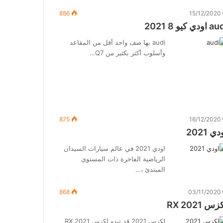
886
15/12/2020
اودي كيو 8 2021
audi بها صف واحد أقل من المقاعد
وأسلوب أكثر بكثير من Q7…
875
16/12/2020
ي 2021
اودي 2021 في عالم سيارات السيدان
الرياضية الفاخرة ذات المستوى
المبتدئ ،…
868
03/11/2020
س 2021 RX
لكزس 2021 قد تبدو لكزس RX 2021