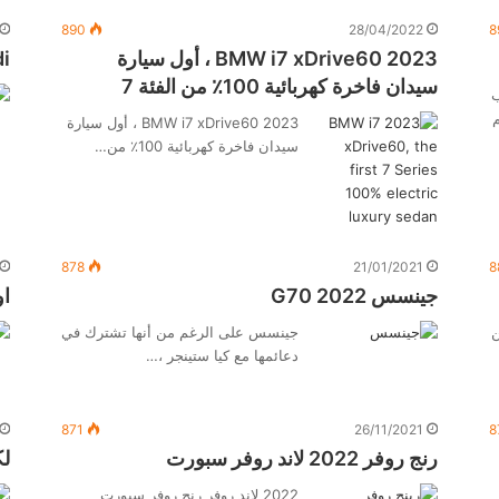
890
28/04/2022
8
2023 BMW i7 xDrive60 ، أول سيارة
audi 
سيدان فاخرة كهربائية 100٪ من الفئة 7
ب
جم
2023 BMW i7 xDrive60 ، أول سيارة
سيدان فاخرة كهربائية 100٪ من…
878
21/01/2021
8
جينسس G70 2022
اود
ن
جينسس على الرغم من أنها تشترك في
دعائمها مع كيا ستينجر ،…
871
26/11/2021
8
رنج روفر 2022 لاند روفر سبورت
لكز
2022 لاند روفر رنج روفر سبورت