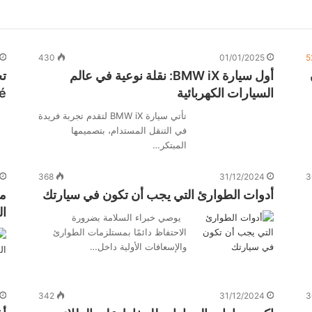
430
01/01/2025
5
أول سيارة BMW iX: نقلة نوعية في عالم
السيارات الكهربائية
é
تأتي سيارة BMW iX لتقدم تجربة فريدة
في التنقل المستدام، بتصميمها
المبتكر…
368
31/12/2024
3
أدوات الطوارئ التي يجب أن تكون في سيارتك
ما
ال
يوصي خبراء السلامة بضرورة
الاحتفاظ دائمًا بمستلزمات الطوارئ
والإسعافات الأولية داخل…
342
31/12/2024
3