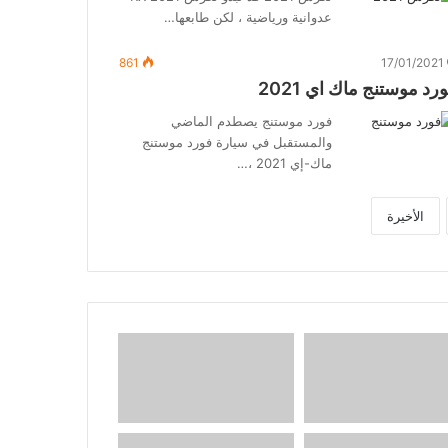
عدوانية ورياضية ، لكن طابعها…
861
17/01/2021
رد موستنج ماك اي 2021
فورد موستنج يصطدم الماضي
والمستقبل في سيارة فورد موستنج
ماك-إي 2021 ،…
الأخيرة