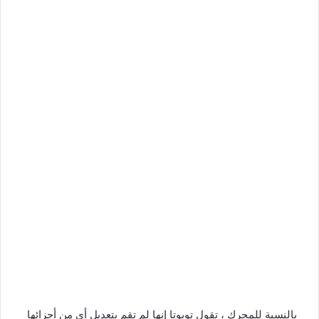
بالنسبة للمحرك ، تقول تويوتا إنها لم تقم بتعديل أي من أجزائها