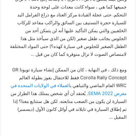
جميعها كما هي ، سواء كانت معدات على لوحة وحدة
التحكم. حتى عجلة القيادة مركز العتاد مع ذراع الفرامل اليد
للسيارة حجرة التستيف بين السائق والراكب مقاعد للركاب
الخلفيين والتي يمكن التأكيد عليها أنه لن يتمكن أحد من
الجلوس بجانب طفل صغير (لكن من الذي سيأخذ مثل هذا
الطفل الصغير للجلوس في سيارة كهذه؟) حتى المواد المختلفة
لامتصاص الصوت لا تزال متوفرة كما كان من قبل …
ومع ذلك ، في النهاية ، كان من الممكن إنشاء سيارة تويوتا GR
Corolla Rally Concept فقط للاحتفال بفوز بطولة العالم
WRC العام الماضي والتباهي ب
العملاء في الولايات المتحدة في
معرض SEMA 2022
. يُعتقد أن أي شخص يمتلك هذا الطراز من
السيارة لن يكون من الصعب متابعته. لكن هل ستتابع معنا؟ إذا
تم إطلاق السيارة في تايلاند في أوائل كانون الأول (ديسمبر)
المقبل …