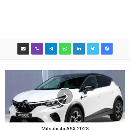
لينكدإن
واتساب
تيلقرام
ڤايبر
مشاركة عبر البريد
2023 Mitsubishi ASX