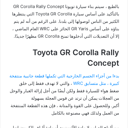
بالطبع ، سيتم بناء سيارة تويوتا GR Corolla Rally Concept
بالتأكيد على أساس سيارة Toyota GR Corolla التي ينتظرها
الكثير من الناس لوصولها إلى بلدنا. على الرغم من أنه لم يتم
بناؤه على أساس GR Yaris الحائز على WRC العام الماضي ،
إلا أن التعديلات التي أدخلوها تمنح GR Corolla مظهرًا جديدًا.
Toyota GR Corolla Rally
Concept
بدءا من أجزاء الجسم الخارجية التي تكملها قطعة جانبية منتفخة
كبيرة ، مثل متسابق WRC
، والتي لا تهدف فقط إلى خلق
ضغط هواء للسيارة فقط ولكن أيضًا من أجل إزالة الغبار والوحل
من العجلات يمكن أن ترتد عن قوس العجلة بسهولة
أكبر. وللحصول على القوة والمتانة ، فإن هذه القطعة المنتفخة
من العمل ولذلك فهي مصنوعة بالكامل
من ألواح الصلب لا مادة الألومنيوم أو مادة ألياف الكربون إنها