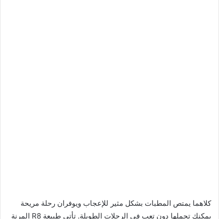
كلاهما يمتص المطبات بشكل مثير للإعجاب ويوفران رحلة مريحة
يمكنك تحملها دون تعب في الرحلات الطويلة. تأتي طبيعة R8 المرنة