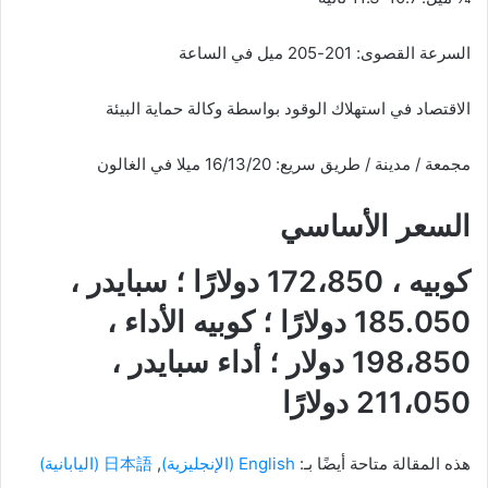
السرعة القصوى: 201-205 ميل في الساعة
الاقتصاد في استهلاك الوقود بواسطة وكالة حماية البيئة
مجمعة / مدينة / طريق سريع: 16/13/20 ميلا في الغالون
السعر الأساسي
كوبيه ، 172،850 دولارًا ؛ سبايدر ،
185.050 دولارًا ؛ كوبيه الأداء ،
198،850 دولار ؛ أداء سبايدر ،
211،050 دولارًا
هذه المقالة متاحة أيضًا بـ:
English
(
الإنجليزية
)
日本語
(
اليابانية
)