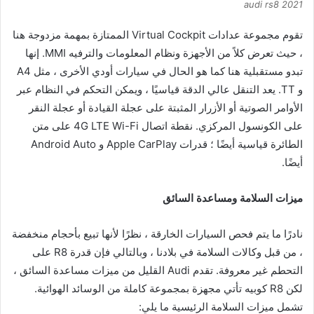
audi rs8 2021
تقوم مجموعة عدادات Virtual Cockpit الممتازة بمهمة مزدوجة هنا
، حيث تعرض كلاً من الأجهزة ونظام المعلومات والترفيه MMI. إنها
تبدو مستقبلية هنا كما هو الحال في سيارات أودي الأخرى ، مثل A4
و TT. يعد التنقل عالي الدقة قياسيًا ، ويمكن التحكم في النظام عبر
الأوامر الصوتية أو الأزرار المثبتة على عجلة القيادة أو عجلة النقر
على الكونسول المركزي. نقطة اتصال 4G LTE Wi-Fi على متن
الطائرة قياسية أيضًا ؛ قدرات Apple CarPlay و Android Auto
أيضًا.
ميزات السلامة ومساعدة السائق
نادرًا ما يتم فحص السيارات الخارقة ، نظرًا لأنها تبيع بأحجام منخفضة
، من قبل وكالات السلامة في بلادنا ، وبالتالي فإن قدرة R8 على
التحطم غير معروفة. تقدم Audi القليل من ميزات مساعدة السائق ،
لكن R8 كوبيه تأتي مجهزة بمجموعة كاملة من الوسائد الهوائية.
تشمل ميزات السلامة الرئيسية ما يلي: