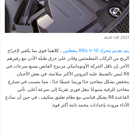
audi rs8 2021
يتم تقديم محرك R8’s V-10 بنقطتين
، كلاهما قوي بما يكفي لإخراج
الريح من الركاب المطمئنين وقادر على حرق طبلة الأذن مع زفيرهم
الآخر. إن ناقل الحركة الأوتوماتيكي مزدوج القابض بسبع سرعات في
R8 ليس بالضبط علبة التروس الأكثر سلاسة. في بعض الأحيان
ينخفض ​​بشكل مفاجئ جدًا وربما عميقًا جدًا ، مما يتسبب في تسارع
مفاجئ للرقبة متبوعًا بنقل فوري تقريبًا إلى سرعة أعلى. تأتي
القاعدة R8 بشكل قياسي مع نظام تعليق متكيف ، في حين أن نماذج
الأداء مزودة بإعدادات مخمد ثابتة أكثر قوة.