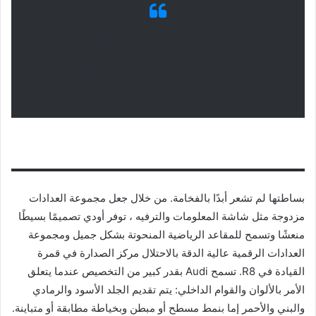
المقصورة الداخلية والراحة
والشحن audi rs8 2021
بساطتها لم تشعر أبدًا بالفخامة. من خلال جعل مجموعة العدادات
مزدوجة مثل شاشة المعلومات والترفيه ، توفر أودي تصميمًا بسيطًا
منعشًا وتسمح للمقاعد الرياضية المنحوتة بشكل جميل ومجموعة
العدادات الرقمية عالية الدقة بالاحتلال مركز الصدارة في قمرة
القيادة في R8. تسمح Audi بقدر كبير من التخصيص عندما يتعلق
الأمر بالألوان والقوام الداخلي: يتم تقديم الجلد الأسود والرمادي
والبني والأحمر إما بنمط مسطح أو مبطن وبخياطة مطابقة أو متباينة.