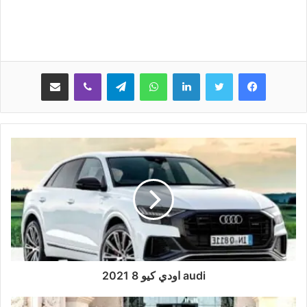
لينكدإن
واتساب
تيلقرام
ڤايبر
مشاركة عبر البريد
audi اودي كيو 8 2021