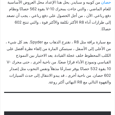
حصان
من كوبيه و سبايدر. يحل هذا الإعداد محل العروض الأساسية
للعام الماضي ، والتي جاءت بمحرك V-10 بقوة 562 حصانًا ونظام
دفع رباعي. الآن ، من أجل الحصول على دفع رباعي ، يجب أن تصعد
إلى طرازات أداء R8 الأكثر تكلفة والأكثر قوة ، والتي تنتج 602
حصانًا.
مع سيارة براقة مثل R8 ، نقترح الذهاب مع Spyder. بعد كل شيء ،
من الأعلى إلى الأسفل ، سيتمكن المارة من إلقاء نظرة أفضل على
الكلب المحظوظ خلف عجلة القيادة. يعد الاختيار بين النموذج
القياسي ونموذج الأداء قرارًا صعبًا. من ناحية أخرى ، حتى محرك V-
10 بقوة 532 حصانًا يوفر تسارعًا مذهلاً ونفس النحوب مثل إصدار
602 حصان. من ناحية أخرى ، قد يبدو الانتقال إلى حدث السيارات
والقهوة التالي مع R8 النهائي أكثر روعة.