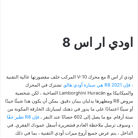
اودي ار اس 8
اودي ار اس 8 مع محرك V-10 المركب خلف مقصورتها عالية التقنية
، فإن 2021 R8 هي سيارة أودي هالو
. تشترك في المحرك
والميكانيكا مع Lamborghini Huracán الصاخبة ، لكن شخصية
مروض R8 ومظهرها يدليان ببيان دقيق. يمكن أن يكون هذا شيئًا جيدًا
أو سيئًا اعتمادًا على ما يدور في ذهنك لسيارتك الخارقة المكونة من
ستة أرقام. مع ما يصل إلى 602 حصانًا عند النقر ،
فإن R8 تطير حقًا
، وسوف ترسل ملاحظة العادم قشعريرة أسفل عمودك الفقري. في
الداخل ، يتم عرض جميع أروع ميزات أودي التقنية ، بما في ذلك