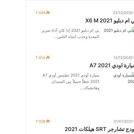
1٬459
23/12/2020
ام دبليو 2021 X6 M
بي ام دبليو 2021 إذا كان أداء صرير
المعدة وجذب انتباه الناس…
1٬414
13/12/2020
ارة اودي A7 2021
سيارة أودي 2021 تطمس أودي A7
2021 خطاً جميلاً بين السيدان
وهاتشباك…
1٬328
01/01/2021
ج تشارجر SRT هيلكات 2021