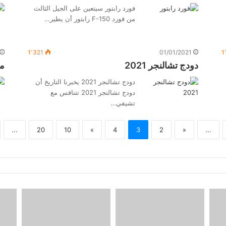
فورد رابتور سيتعين على الجيل الثالث
من فورد F-150 رابتور أن يطير…
1٬321
01/01/2021
1
دودج تشالنجر 2021
مر
دودج تشالنجر 2021 يخبرنا التاريخ أن
دودج تشالنجر 2021 تتنافس مع
تشيفي…
...
20
10
»
4
3
2
«
...