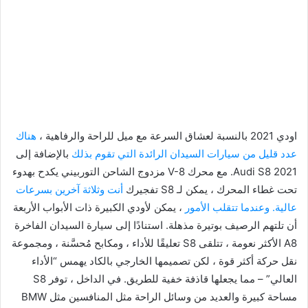
اودي 2021 بالنسبة لعشاق السرعة مع ميل للراحة والرفاهية ،
هناك
عدد قليل من سيارات السيدان الرائدة التي تقوم بذلك
بالإضافة إلى
2021 Audi S8. مع محرك V-8 مزدوج الشاحن التوربيني يكدح بهدوء
تحت غطاء المحرك ، يمكن لـ S8 تفجيرك
أنت وثلاثة آخرين بسرعات
عالية. وعندما تتقلب الأمور
، يمكن لأودي الكبيرة ذات الأبواب الأربعة
أن تلتهم الرصيف بوتيرة مذهلة. استنادًا إلى سيارة السيدان الفاخرة
A8 الأكثر نعومة ، تتلقى S8 تعليقًا للأداء ، ومكابح مُحسَّنة ، ومجموعة
نقل حركة أكثر قوة ، لكن تصميمها الخارجي بالكاد يهمس “الأداء
العالي” – مما يجعلها قاذفة خفية للطريق. في الداخل ، توفر S8
مساحة كبيرة والعديد من وسائل الراحة مثل المنافسين مثل BMW