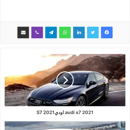
لينكدإن
واتساب
تيلقرام
ڤايبر
مشاركة عبر البريد
audi s7 2021 اوديS7 2021