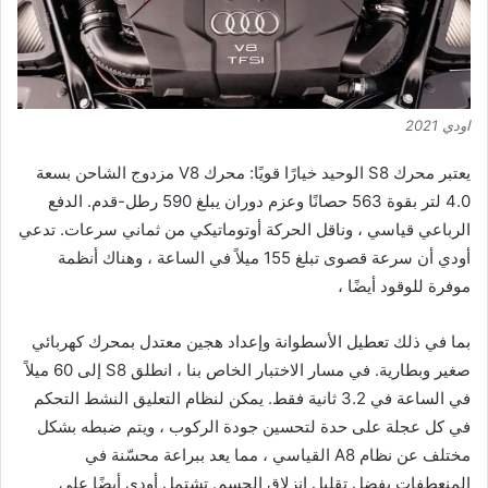
اودي 2021
يعتبر محرك S8 الوحيد خيارًا قويًا: محرك V8 مزدوج الشاحن بسعة
4.0 لتر بقوة 563 حصانًا وعزم دوران يبلغ 590 رطل-قدم. الدفع
الرباعي قياسي ، وناقل الحركة أوتوماتيكي من ثماني سرعات. تدعي
أودي أن سرعة قصوى تبلغ 155 ميلاً في الساعة ، وهناك أنظمة
موفرة للوقود أيضًا ،
بما في ذلك تعطيل الأسطوانة وإعداد هجين معتدل بمحرك كهربائي
صغير وبطارية. في مسار الاختبار الخاص بنا ، انطلق S8 إلى 60 ميلاً
في الساعة في 3.2 ثانية فقط. يمكن لنظام التعليق النشط التحكم
في كل عجلة على حدة لتحسين جودة الركوب ، ويتم ضبطه بشكل
مختلف عن نظام A8 القياسي ، مما يعد ببراعة محسّنة في
المنعطفات بفضل تقليل انزلاق الجسم. تشتمل أودي أيضًا على