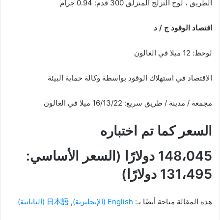
الطريق ، لوح التزلج المنزلق 300 قدم: 0.94 جرام
اقتصاد الوقود ج / د
لوحظ: 12 ميلا في الغالون
الاقتصاد في استهلاك الوقود بواسطة وكالة حماية البيئة
مجمعة / مدينة / طريق سريع: 16/13/22 ميلا في الغالون
السعر كما تم اختباره
148،045 دولارًا (السعر الأساسي:
131،495 دولارًا)
هذه المقالة متاحة أيضًا بـ:
English
(
الإنجليزية
)
日本語
(
اليابانية
)