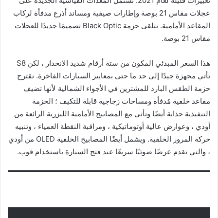
تغييرات قليلة لعام 2021. تشتمل المعدات القياسية الجديدة على
عجلات مقاس 21 بوصة وإطارات صيفية ومساند أذرع مدفأة لركاب
المقاعد الأمامية. تتلقى حزمة Black Optic تصميمًا جديدًا للعجلات
مقاس 21 بوصة.
هذا السعر المبدئي المكون من ستة أرقام شديد الانحدار ، لكن S8
تأتي مجهزة جيدًا إلى حد ما حتى بمعايير السيارات الفاخرة. نقترح
حزمة الطقس البارد للمشترين في الأجواء الشمالية لأنها تضيف
مقاعد خلفية مُدفأة ومساحات زجاجية قابلة للتكيف ؛ الحزمة
التنفيذية جذابة أيضًا وتأتي مع المصابيح الأمامية الليزرية الرائعة من
أودي ، وعوارض عالية أوتوماتيكية ، ومراقبة النقطة العمياء ، وتنبيه
حركة المرور الخلفية. ويشمل أيضًا المصابيح الخلفية OLED من أودي
، والتي تقدم عرضًا ضوئيًا سريعًا عند فتح السيارة باستخدام فوب.