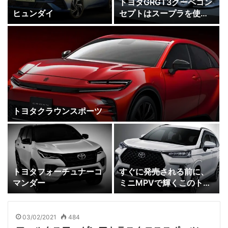
トヨタGRGT3クーペコン
ヒュンダイ
セプトはスープラを使用
しない実際のレースカー
を明らかにします
トヨタクラウンスポーツ
トヨタフォーチュナーコ
すぐに発売される前に、
マンダー
ミニMPVで輝くこのトヨ
タベロスを共有してくだ
さい
03/02/2021
484